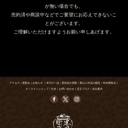
が無い場合でも、
売約済や商談中などでご要望にお応えできないこ
とがございます。
ご理解いただけますようお願い申しあげます。
アクセス
｜
展覧会
｜
お知らせ
｜
本日の一品
｜
美術品の買取
｜
魯山人作品の鑑定
｜
Web展覧会
｜
オンラインショップ
｜
社史
｜
お問い合わせ
｜
店主ブログ
｜
会社案内