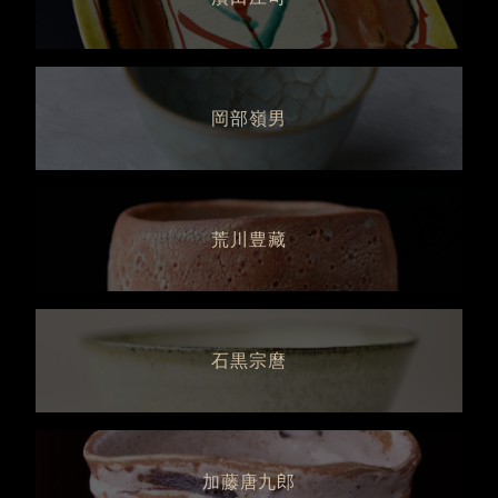
岡部嶺男
荒川豊藏
石黒宗麿
加藤唐九郎