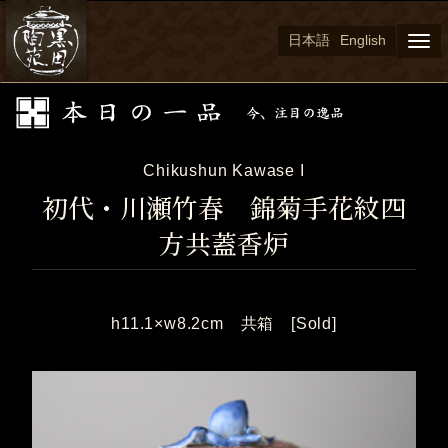
日本語
English
Togg
navi
Chikushun Kawase I
初代・川瀬竹春 錦菊手花紋四
方共蓋香炉
h11.1×w8.2cm 共箱 [Sold]