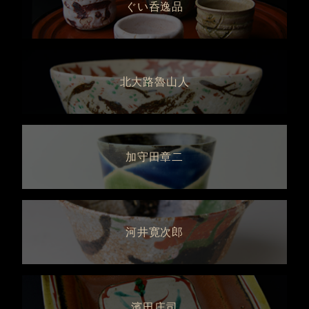
ぐい呑逸品
北大路魯山人
加守田章二
河井寛次郎
濱田庄司