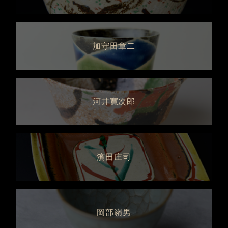
加守田章二
河井寛次郎
濱田庄司
岡部嶺男