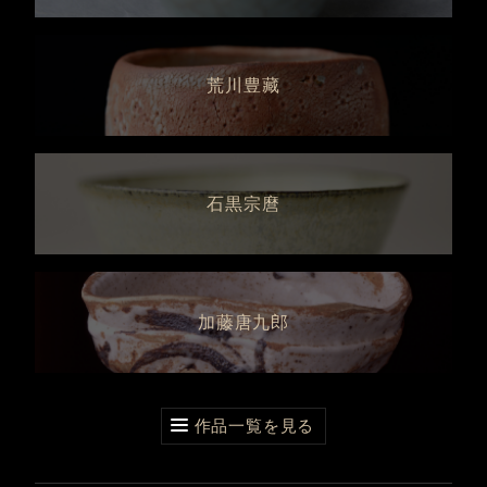
荒川豊藏
石黒宗麿
加藤唐九郎
作品一覧を見る