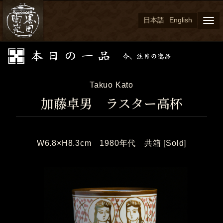
日本語
English
Togg
navi
Takuo Kato
加藤卓男 ラスター高杯
W6.8×H8.3cm 1980年代 共箱 [Sold]