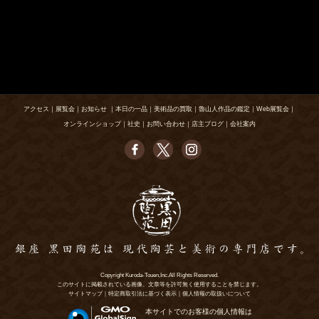
アクセス
｜
展覧会
｜
お知らせ
｜
本日の一品
｜
美術品の買取
｜
魯山人作品の鑑定
｜
Web展覧会
｜
オンラインショップ
｜
社史
｜
お問い合わせ
｜
店主ブログ
｜
会社案内
Copyright Kuroda-Touen,Inc.All Rights Reserved.
このサイトに掲載されている画像、文章等を許可無く使用することを禁じます。
サイトマップ
｜
特定商取引法に基づく表示
｜
個人情報の取扱いについて
本サイトでのお客様の個人情報は