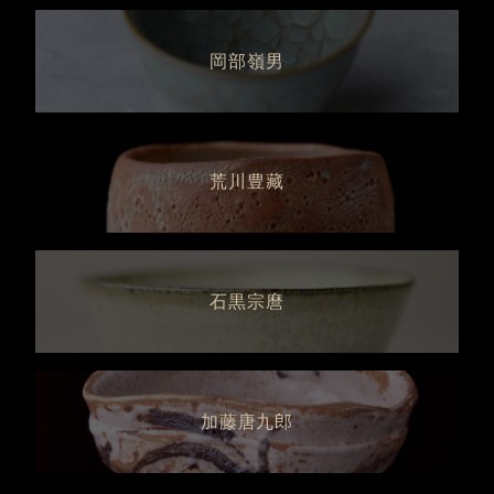
岡部嶺男
荒川豊藏
石黒宗麿
加藤唐九郎