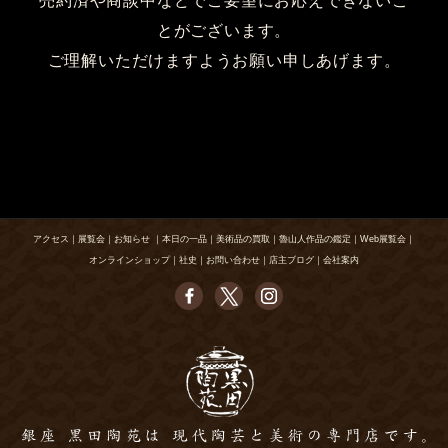
売約済や商談中などでご要望にお応えできないこ
とがございます。
ご理解いただけますようお願い申しあげます。
アクセス
｜
展覧会
｜
お知らせ
｜
本日の一品
｜
美術品の買取
｜
魯山人作品の鑑定
｜
Web展覧会
｜
オンラインショップ
｜
社史
｜
お問い合わせ
｜
店主ブログ
｜
会社案内