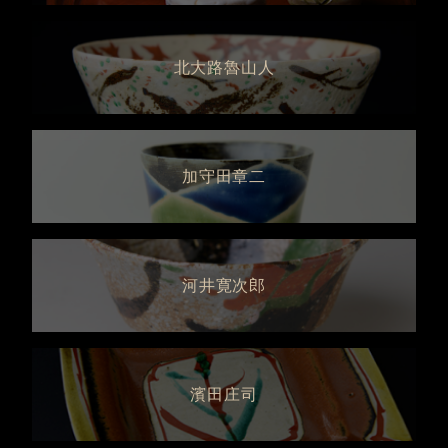
北大路魯山人
加守田章二
河井寛次郎
濱田庄司