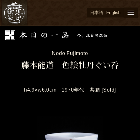
日本語
English
Togg
navi
Nodo Fujimoto
藤本能道 色絵牡丹ぐい呑
h4.9×w6.0cm 1970年代 共箱 [Sold]